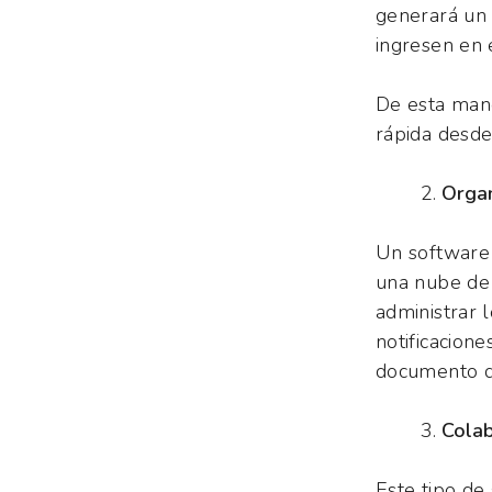
generará un
ingresen en 
De esta man
rápida desde 
Orga
Un software 
una nube de 
administrar 
notificacion
documento d
Colab
Este tipo de