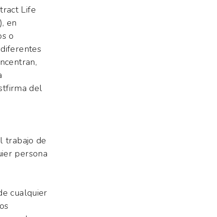
ract Life
, en
os o
diferentes
oncentran,
a
stfirma del
l trabajo de
uier persona
de cualquier
los