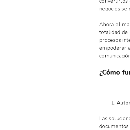
convertirlos
negocios se 
Ahora el ma
totalidad de 
procesos int
empoderar a 
comunicación
¿Cómo fun
Autom
Las solucion
documentos l