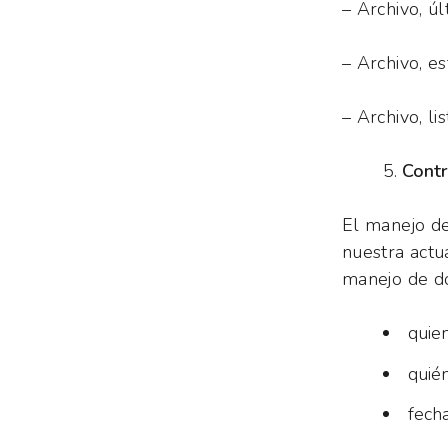
– Archivo, úl
– Archivo, e
– Archivo, li
Contr
El manejo de
nuestra actu
manejo de d
quie
quién
fecha