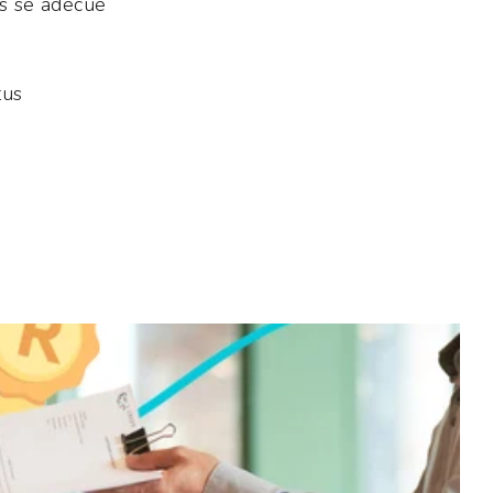
s se adecue
tus