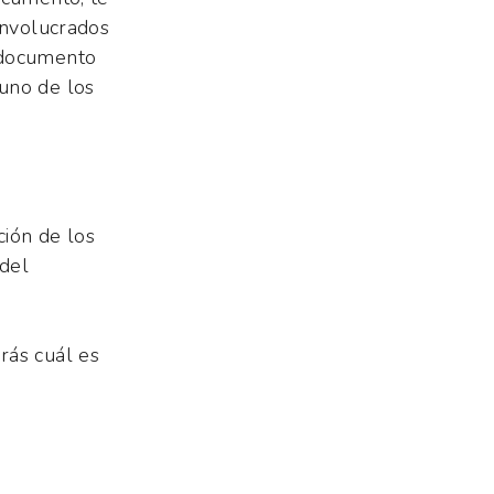
involucrados
 documento
uno de los
ción de los
 del
rás cuál es