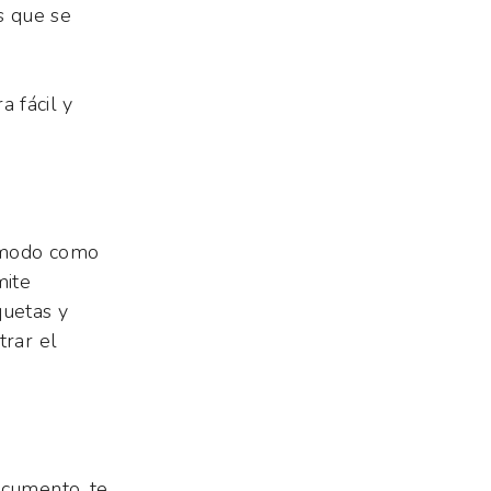
s que se
 fácil y
o modo como
mite
quetas y
trar el
ocumento, te