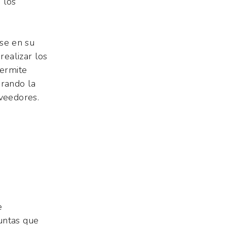
 los
se en su
realizar los
permite
orando la
oveedores.
e
untas que