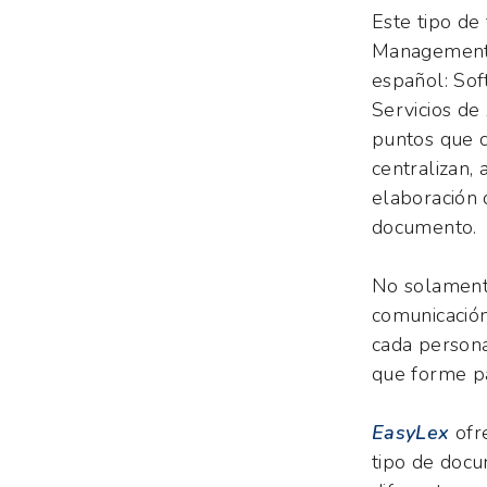
Este tipo de
Management 
español: Sof
Servicios de
puntos que c
centralizan,
elaboración d
documento.
No solamente
comunicación
cada persona
que forme pa
EasyLex
ofre
tipo de docu