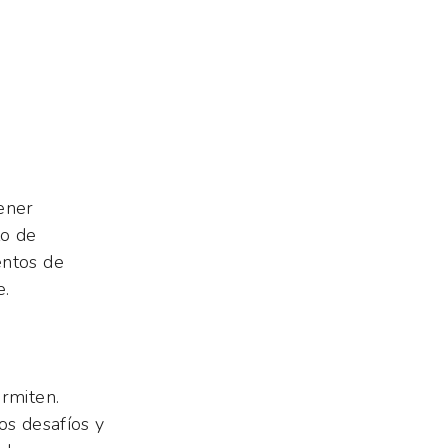
ener
to de
entos de
e.
ermiten.
os desafíos y