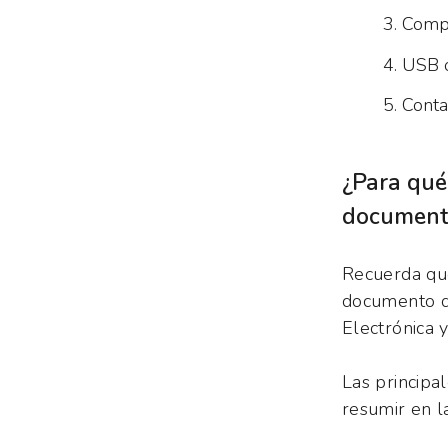
Compr
USB 
Conta
¿Para qué 
document
Recuerda que
documento de
Electrónica 
Las principa
resumir en la