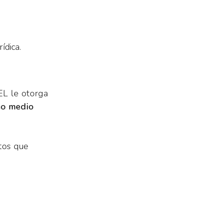
ídica.
IEL le otorga
mo medio
tos que