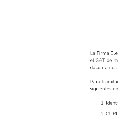
La Firma
Ele
el SAT de ma
documentos d
Para tramita
siguientes d
Identi
CUR