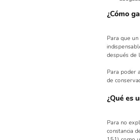
¿Cómo gar
Para que un 
indispensabl
después de l
Para poder a
de conserva
¿Qué es u
Para no expl
constancia d
151) como un