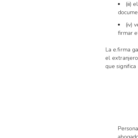
(iii)
documen
(iv) 
firmar 
La e.firma g
el extranjero
que signific
Personal
abogad