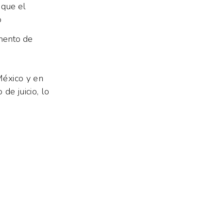
 que el
o
omento de
México y en
de juicio, lo