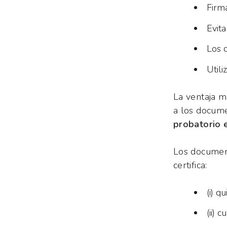
Firma
Evit
Los d
Utili
La ventaja má
a los docume
probatorio e
Los documen
certifica:
(i) q
(ii) 