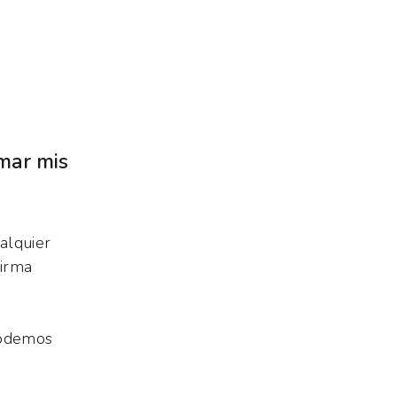
rmar mis
alquier
Firma
podemos