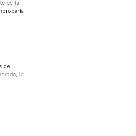
te de la
omprobaría
as de
nerado, lo