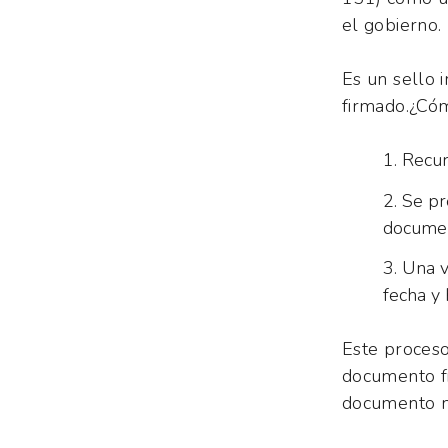
el gobierno.
Es un sello 
firmado.¿Cóm
Recur
Se pr
documen
Una v
fecha y 
Este proceso
documento fi
documento no