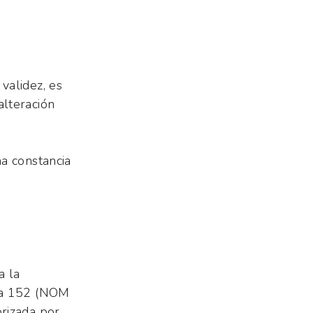
validez, es
alteración
a constancia
a la
ana 152 (NOM
rizada por